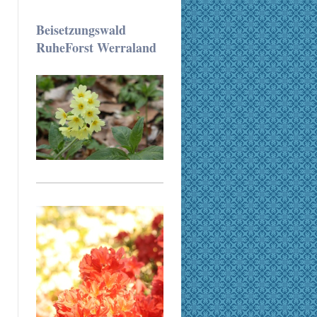
Beisetzungswald
RuheForst Werraland