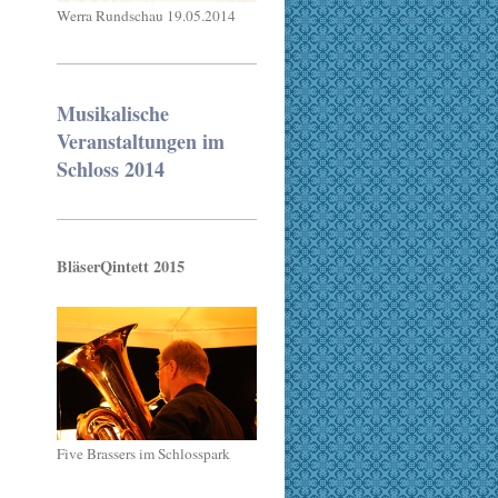
Werra Rundschau 19.05.2014
Musikalische
Veranstaltungen im
Schloss 2014
BläserQintett 2015
Five Brassers im Schlosspark