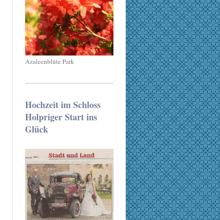
Azaleenblüte Park
Hochzeit im Schloss
Holpriger Start ins
Glück