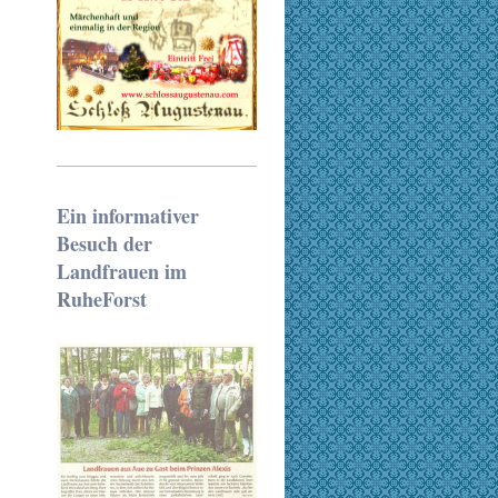
Ein informativer
Besuch der
Landfrauen im
RuheForst