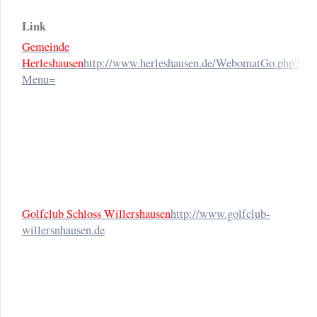
Link
Gemeinde
Herleshausen
http://www.herleshausen.de/WebomatGo.php?
I
Menu=
u
n
u
G
Golfclub Schloss Willershausen
http://www.golfclub-
willersnhausen.de
G
i
u
e