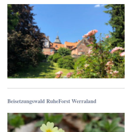
Beisetzungswald RuheForst Werraland