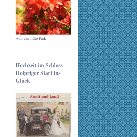
Azaleenblüte Park
Hochzeit im Schloss
Holpriger Start ins
Glück