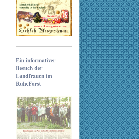
Ein informativer
Besuch der
Landfrauen im
RuheForst