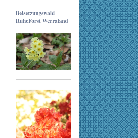
Beisetzungswald
RuheForst Werraland