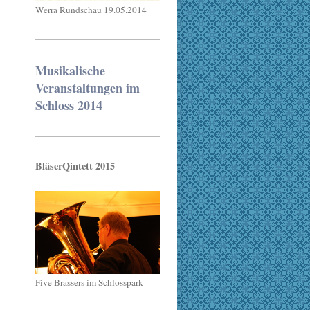
Werra Rundschau 19.05.2014
Musikalische
Veranstaltungen im
Schloss 2014
BläserQintett 2015
Five Brassers im Schlosspark